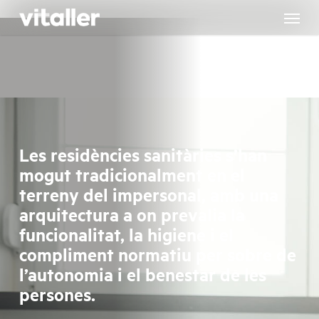
Skip
to
main
content
Les residències sanitàries s’han
mogut tradicionalment en el
terreny del impersonal, amb una
arquitectura a on prevalia la
funcionalitat, la higiene i el
compliment normatiu per sobre de
l’autonomia i el benestar de les
persones.