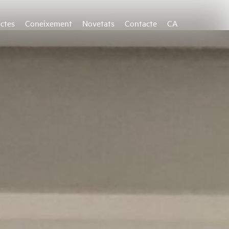
ectes
Coneixement
Novetats
Contacte
CA