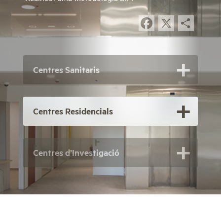
Facebook
X
Com
Centres Sanitaris
Centres Residencials
Centres d’Investigació