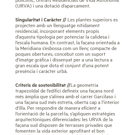
(URVA) i una dotació d’aparcament.
Singularitat
i Caràcter //
Les plantes superiors es
projecten amb un llenguatge nítidament
residencial, incorporant elements propis
d’aquesta tipologia per potenciar la calidesa i
l’escala humana. En contrast, la façana orientada a
la Meridiana s’esbossa com un llenç compacte de
poques obertures, concebut com un suport
d’imatge gràfica i dissenyat per a una lectura a
gran escala que dota el conjunt d’una potent
presència i caràcter urbà.
Criteris de
s
o
s
t
enibilitat
/
/
La geometria
trapezoïdal de l’edifici defineix una façana nord
més àmplia que s’alinea amb el carrer Garcilaso i
una façana sud més estreta, oberta cap a l’interior
d’illa. Per respondre de manera eficient a
l’orientació de la parcel·la, s’apliquen estratègies
arquitectòniques diferenciades: les URVA de la
façana sud disposen de terrasses privades que
fomenten la vida exterior aprofitant el bon