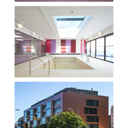
Gimnàs amb llum natural zenital
Piscina terapèutica