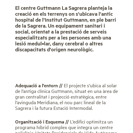
El centre Guttmann La Sagrera planteja la
creació en els terrenys on s'ubicava l'antic
hospital de l'Institut Guttmann, en ple barri
de la Sagrera. Un equipament sanitari i
social, orientat a la prestació de serveis
especialitzats per a les persones amb una
lesió medul•lar, dany cerebral o altres
discapacitats d'origen neurològic.
A
dequació
a l’entorn //
El projecte s’ubica al solar
de l’antiga clínica Guttmann, situat en una àrea de
gran centralitat i projecció estratègica, entre
l’avinguda Meridiana, el nou parc lineal de la
Sagrera i la futura Estació Intermodal.
Organització i Esquema
/
/
L’edifici optimitza un
programa híbrid complex que integra un centre
policlínic, Unitats Residencials de Vida Autònoma