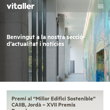
Skip
to
main
content
Benvingut a la nostra secció
d’actualitat i notícies
Premi al “Millor Edifici Sostenible”
CAIIB, Jordà – XVII Premis