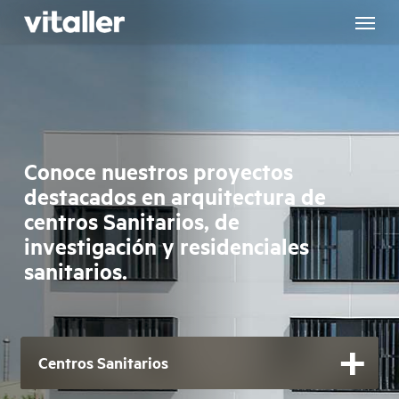
Skip
to
main
content
Conoce nuestros proyectos
destacados en arquitectura de
centros Sanitarios, de
investigación y residenciales
sanitarios.
Centros Sanitarios