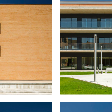
los 3 vestíbulos de planta
Patio en r