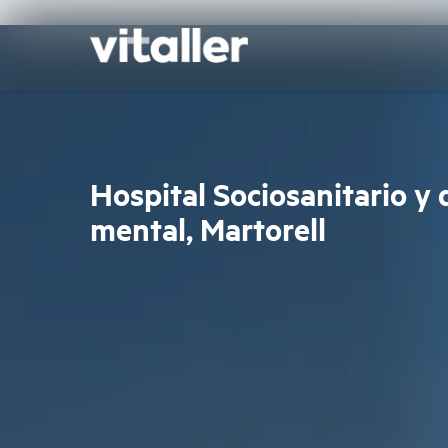
Skip
to
main
content
Hospital Sociosanitario y 
mental, Martorell