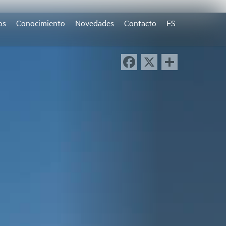
os
Conocimiento
Novedades
Contacto
ES
Facebook
X
Compart