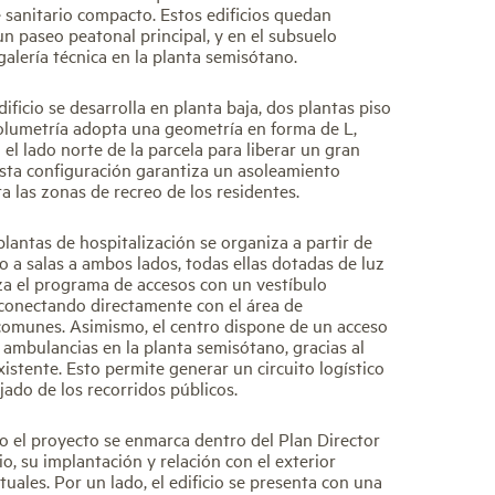
 sanitario compacto. Estos edificios quedan
un paseo peatonal principal, y en el subsuelo
galería técnica en la planta semisótano.
dificio se desarrolla en planta baja, dos plantas piso
olumetría adopta una geometría en forma de L,
el lado norte de la parcela para liberar un gran
 Esta configuración garantiza un asoleamiento
a las zonas de recreo de los residentes.
 plantas de hospitalización se organiza a partir de
o a salas a ambos lados, todas ellas dotadas de luz
liza el programa de accesos con un vestíbulo
s, conectando directamente con el área de
 comunes. Asimismo, el centro dispone de un acceso
 ambulancias en la planta semisótano, gracias al
stente. Esto permite generar un circuito logístico
ado de los recorridos públicos.
el proyecto se enmarca dentro del Plan Director
o, su implantación y relación con el exterior
uales. Por un lado, el edificio se presenta con una