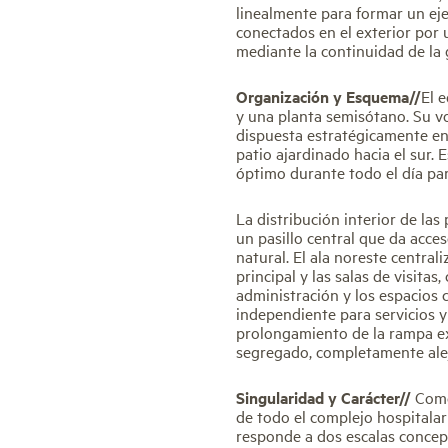
linealmente para formar un eje
conectados en el exterior por 
mediante la continuidad de la 
Organización y Esquema//
El e
y una planta semisótano. Su v
dispuesta estratégicamente en 
patio ajardinado hacia el sur.
óptimo durante todo el día par
La distribución interior de las
un pasillo central que da acces
natural. El ala noreste centra
principal y las salas de visita
administración y los espacios
independiente para servicios y
prolongamiento de la rampa exi
segregado, completamente alej
Singularidad y Carácter//
Como 
de todo el complejo hospitalari
responde a dos escalas concept