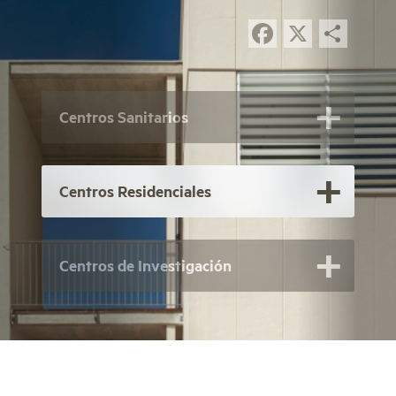
Facebook
X
Comp
Centros Sanitarios
Centros Residenciales
Centros de Investigación