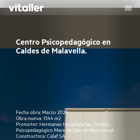
Skip
to
main
content
Centro Psicopedagógico en
Caldes de Malavella.
Fecha obra: Marzo 2024
Obra nueva: 1344 m2
Promotor: Hermanas Hospitalarias, Centro
Psicopedagógico Mare de Déu de Montserrat
Constructora: Calaf SA