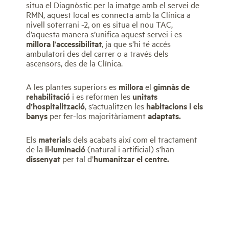
situa el Diagnòstic per la imatge amb el servei de
RMN, aquest local es connecta amb la Clínica a
nivell soterrani -2, on es situa el nou TAC,
d’aquesta manera s’unifica aquest servei i es
millora l
‘
accessibilitat
, ja que s’hi té accés
ambulatori des del carrer o a través dels
ascensors, des de la Clínica.
A les plantes superiors es
millora
el
gimnàs de
rehabilitació
i es reformen les
unitats
d’hospitalització
, s’actualitzen les
habitacions i els
banys
per fer-los majoritàriament
adaptats.
Els
material
s dels acabats així com el tractament
de la
il·luminació
(natural i artificial) s’han
dissenyat
per tal d’
humanitzar el centre.