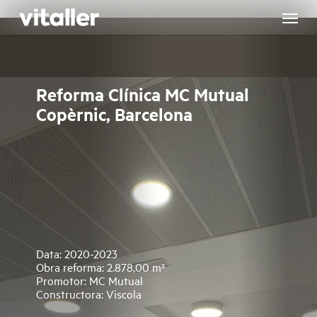
Skip
to
main
content
Reforma Clínica MC Mutual
Copèrnic, Barcelona
Data: 2020-2023
Obra reforma: 2.878,00 m²
Promotor: MC Mutual
Constructora: Viscola