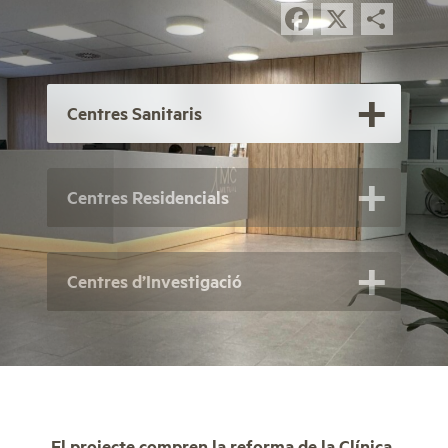
Facebook
X
Com
Centres Sanitaris
Centres Residencials
Centres d’Investigació
El projecte compren la reforma de la Clínica