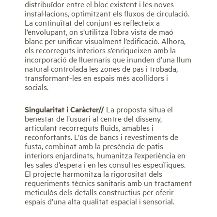
distribuïdor entre el bloc existent i les noves
instal·lacions, optimitzant els fluxos de circulació.
La continuïtat del conjunt es reflecteix a
l’envolupant, on s’utilitza l’obra vista de maó
blanc per unificar visualment l’edificació. Alhora,
els recorreguts interiors s’enriqueixen amb la
incorporació de lluernaris que inunden d’una llum
natural controlada les zones de pas i trobada,
transformant-les en espais més acollidors i
socials.
Singularitat i Caràcter//
La proposta situa el
benestar de l’usuari al centre del disseny,
articulant recorreguts fluids, amables i
reconfortants. L’ús de bancs i revestiments de
fusta, combinat amb la presència de patis
interiors enjardinats, humanitza l’experiència en
les sales d’espera i en les consultes específiques.
El projecte harmonitza la rigorositat dels
requeriments tècnics sanitaris amb un tractament
meticulós dels detalls constructius per oferir
espais d’una alta qualitat espacial i sensorial.