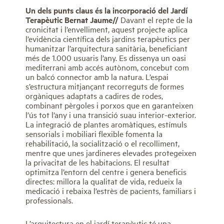
Un dels punts claus és la incorporació del Jardí
Terapèutic Bernat Jaume//
Davant el repte de la
cronicitat i l’envelliment, aquest projecte aplica
l’evidència científica dels jardins terapèutics per
humanitzar l’arquitectura sanitària, beneficiant
més de 1.000 usuaris l’any. Es dissenya un oasi
mediterrani amb accés autònom, concebut com
un balcó connector amb la natura. L’espai
s’estructura mitjançant recorreguts de formes
orgàniques adaptats a cadires de rodes,
combinant pèrgoles i porxos que en garanteixen
l’ús tot l’any i una transició suau interior-exterior.
La integració de plantes aromàtiques, estímuls
sensorials i mobiliari flexible fomenta la
rehabilitació, la socialització o el recolliment,
mentre que unes jardineres elevades protegeixen
la privacitat de les habitacions. El resultat
optimitza l’entorn del centre i genera beneficis
directes: millora la qualitat de vida, redueix la
medicació i rebaixa l’estrès de pacients, familiars i
professionals.
L’arquitectura en el jardí terapèutic té una