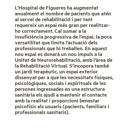
L’Hospital de Figueres ha augmentat
anualment el nombre de pacients que atén
al servei de rehabilitació i per tant
requereix un espai més gran per realitzar-
ho correctament. Cal sumar a la
insuficiència progressiva de l’espai, la poca
versatilitat que limita l’actuació dels
professionals que hi treballen. En aquest
nou espai es donarà un nou impuls a la
Unitat de Neurorehabilitació, amb l’àrea de
la Rehabilitació Virtual. S'incopora també
un jardí terapèutic, un espai exterior
dissenyat per a que les necessitats físiques,
psicològiques, socials i espirituals de les
persones ingressades en una estructura
sanitària els ajudi a mantenir el contacte
amb la realitat i proporcioni benestar
psicofísic als usuaris (pacients, familiars i
professionals sanitaris).