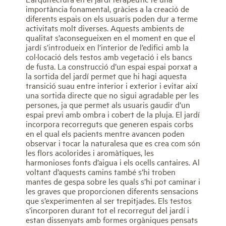
importància fonamental, gràcies a la creació de
diferents espais on els usuaris poden dur a terme
activitats molt diverses. Aquests ambients de
qualitat s’aconsegueixen en el moment en que el
jardí s’introdueix en l’interior de l’edifici amb la
col·locació dels testos amb vegetació i els bancs
de fusta. La construcció d’un espai espai porxat a
la sortida del jardí permet que hi hagi aquesta
transició suau entre interior i exterior i evitar així
una sortida directe que no sigui agradable per les
persones, ja que permet als usuaris gaudir d’un
espai previ amb ombra i cobert de la pluja. El jardí
incorpora recorreguts que generen espais corbs
en el qual els pacients mentre avancen poden
observar i tocar la naturalesa que es crea com són
les flors acolorides i aromàtiques, les
harmonioses fonts d’aigua i els ocells cantaires. Al
voltant d’aquests camins també s’hi troben
mantes de gespa sobre les quals s’hi pot caminar i
les graves que proporcionen diferents sensacions
que s’experimenten al ser trepitjades. Els testos
s’incorporen durant tot el recorregut del jardí i
estan dissenyats amb formes orgàniques pensats