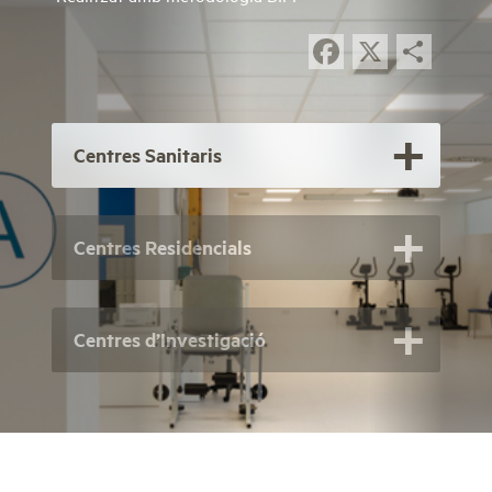
Facebook
X
Com
Centres Sanitaris
Centres Residencials
Centres d’Investigació