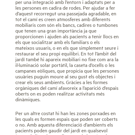
per una integració amb l’entorn i adaptats per a
les persones en cadira de rodes. Per ajudar a fer
d’aquest recorregut una passejada agradable, en
tot el camí es creen atmosferes amb diferents
mobiliaris com són els bancs, cadires o tumbones
que tenen una gran importància ja que
proporcionen i ajuden als pacients a tenir llocs en
els que socialitzar amb els familiars o els
mateixos usuaris, o en els que simplement seure i
restaurar el seu propi equilibri. En tot l’àmbit del
jardí també hi apareix mobiliari no fixe com ara la
il·luminació solar portàtil, la caseta d’ocells o les
campanes eòliques, que propicia que les persones
usuàries puguin moure al seu gust els objectes i
crear els seus ambients. Gràcies a les formes
orgàniques del camí afavoreix a l’aparició d’espais
oberts on es poden realitzar activitats més
dinàmiques.
Per un altre costat hi han les zones porxades en
les quals es formen espais que poden ser coberts
o no. Amb aquesta diferenciació d’ambients els
pacients poden gaudir del jardí en qualsevol