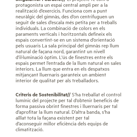
protagonista un espai central ampli per a la
realització d’exercicis. Funciona com a punt
neuràlgic del gimnàs, des d’on centrifuguen un
seguit de sales d’escala més petita per a treballs
individuals. La combinació de colors en els
paraments verticals i horitzontals defineix els
espais convertint-se en un sistema d’orientació
pels usuaris La sala principal del gimnàs rep llum
natural de façana nord, garantint un nivell
d’il·luminació òptim. L’ús de finestres entre els
espais permet l’entrada de la llum natural en sales
interiors. La llum que entra en els despatxos
mitjançant lluernaris garanteix un ambient
interior de qualitat per als treballadors.
Criteris de Sostenibilitat//
S’ha treballat el control
lumínic del projecte per tal d’obtenir beneficis de
forma passiva obrint finestres i lluernaris per tal
d’aprofitar la llum natural. D’altra banda, s’ha
aïllat tota la façana existent per tal
d’aconseguir millor eficiència dels equips de
climatització.