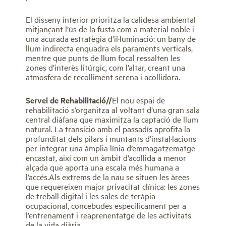
El disseny interior prioritza la calidesa ambiental
mitjançant l’ús de la fusta com a material noble i
una acurada estratègia d’il·luminació: un bany de
llum indirecta enquadra els paraments verticals,
mentre que punts de llum focal ressalten les
zones d’interès litúrgic, com l’altar, creant una
atmosfera de recolliment serena i acollidora.
Servei de Rehabilitació//
El nou espai de
rehabilitació s’organitza al voltant d’una gran sala
central diàfana que maximitza la captació de llum
natural. La transició amb el passadís aprofita la
profunditat dels pilars i muntants d’instal·lacions
per integrar una àmplia línia d’emmagatzematge
encastat, així com un àmbit d’acollida a menor
alçada que aporta una escala més humana a
l’accés.Als extrems de la nau se situen les àrees
que requereixen major privacitat clínica: les zones
de treball digital i les sales de teràpia
ocupacional, concebudes específicament per a
l’entrenament i reaprenentatge de les activitats
de la vida diària.