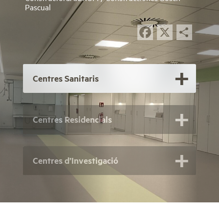
Pascual
Facebook
X
Com
Centres Sanitaris
Centres Residencials
Centres d’Investigació