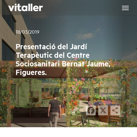
Skip
to
main
content
18/03/2019
Presentació del Jardí
Terapèutic del Centre
Sociosanitari Bernat Jaume,
Figueres.
Facebook
X
Com