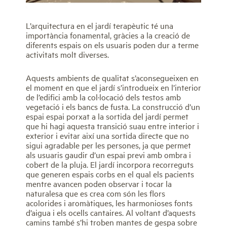
L’arquitectura en el jardí terapèutic té una
importància fonamental, gràcies a la creació de
diferents espais on els usuaris poden dur a terme
activitats molt diverses.
Aquests ambients de qualitat s’aconsegueixen en
el moment en que el jardí s’introdueix en l’interior
de l’edifici amb la col·locació dels testos amb
vegetació i els bancs de fusta. La construcció d’un
espai espai porxat a la sortida del jardí permet
que hi hagi aquesta transició suau entre interior i
exterior i evitar així una sortida directe que no
sigui agradable per les persones, ja que permet
als usuaris gaudir d’un espai previ amb ombra i
cobert de la pluja. El jardí incorpora recorreguts
que generen espais corbs en el qual els pacients
mentre avancen poden observar i tocar la
naturalesa que es crea com són les flors
acolorides i aromàtiques, les harmonioses fonts
d’aigua i els ocells cantaires. Al voltant d’aquests
camins també s’hi troben mantes de gespa sobre