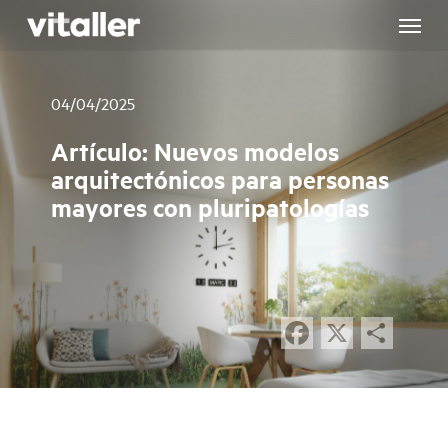
Skip
to
main
content
04/04/2025
Artículo: Nuevos modelos
arquitectónicos para personas
mayores con pluripatologías
Facebook
X
Comp